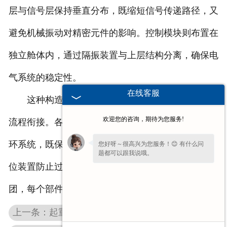
层与信号层保持垂直分布，既缩短信号传递路径，又
避免机械振动对精密元件的影响。控制模块则布置在
独立舱体内，通过隔振装置与上层结构分离，确保电
气系统的稳定性。
在线客服
这种构造设计实现了从人工操作到机械执行的全
欢迎您的咨询，期待为您服务!
流程衔接。各层级之间的能量转换与信号处理形成闭
环系统，既保证操作指令的准确传递，又通过机械限
您好呀～很高兴为您服务！😊 有什么问
题都可以跟我说哦。
位装置防止过载。整个联动台如同精密的机械交响乐
团，每个部件都在特定节拍下完成协同运作。
上一条：起重机运行中电阻装置温度变化的关联性分析