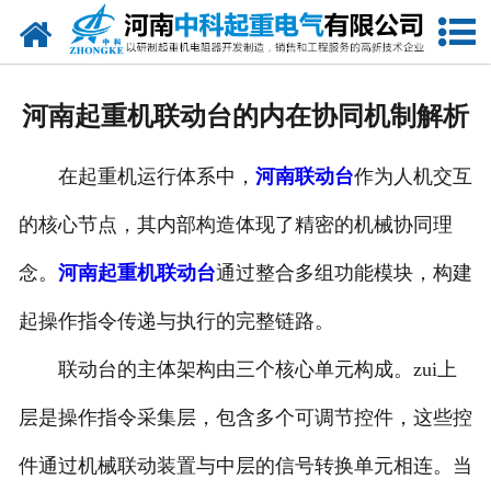
网站首页
走进我们
河南起重机联动台的内在协同机制解析
新闻中心
在起重机运行体系中，
河南联动台
作为人机交互
产品中心
的核心节点，其内部构造体现了精密的机械协同理
资质荣誉
念。
河南起重机联动台
通过整合多组功能模块，构建
公司风采
起操作指令传递与执行的完整链路。
联系我们
联动台的主体架构由三个核心单元构成。zui上
层是操作指令采集层，包含多个可调节控件，这些控
件通过机械联动装置与中层的信号转换单元相连。当