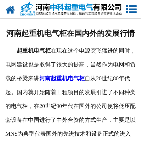
网站首页
走进我们
河南起重机电气柜在国内外的发展行情
新闻中心
起重机电气柜
在现在这个电源突飞猛进的同时，
产品中心
电网建设也是取得了很大的提高，当然作为电网和负
资质荣誉
载的桥梁来讲
河南起重机电气柜
自从20世纪80年代
公司风采
起。国内就开始随着工程项目的发展引进了不同种类
联系我们
的电气柜，在20世纪90年代在国外的公司便将低压配
套设备在中国进行了中外合资的方式生产，主要是以
MNS为典型代表国外的先进技术和设备正式的进入