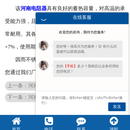
该
河南电阻器
具有良好的蓄热容量，对高温的承
在线客服
受能力强，且不容易发生氧化、断裂的情况，因而非
欢迎您的咨询，期待为您服务!
常耐用。其各段的电阻值误差非常小，总阻值不大于
+7%，使用期间出现故障的几率非常低。
您好呀～很高兴为您服务！😊 有什么问
题都可以跟我说哦。
因而不锈钢电阻器的整体性能是非常好的，欢迎
您的
【手机】
多少？我稍后让业务经理给
您回电话！
您通过我们厂家进行购买。
上一条：河南起重机电气柜的主要作用是什么
下一条：河南起重机电阻器厂家分享一些关于电阻器的相关知识
发送
首页
电话
联系
顶部