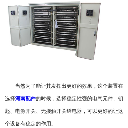
当然为了能让其发挥出更好的效果，这个装置在
选择
河南配件
的时候，选择稳定性强的电气元件、钥
匙、电源开关、无接触开关继电器，可以更好的让这
个设备有稳定的作用。