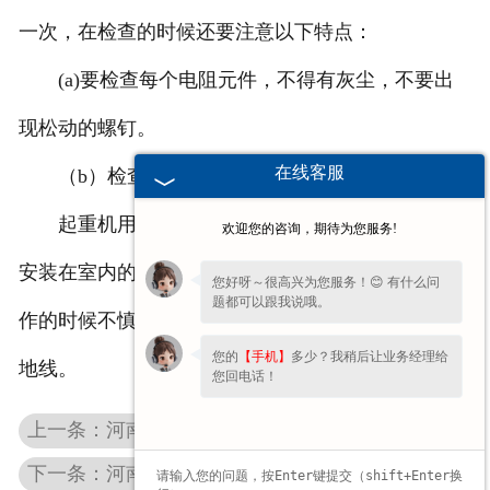
一次，在检查的时候还要注意以下特点：
(a)要检查每个电阻元件，不得有灰尘，不要出
现松动的螺钉。
在线客服
（b）检查电阻元件，不得出现短接现象。
起重机用的电阻器的制成都是敞开式，一般都是
欢迎您的咨询，期待为您服务!
安装在室内的，不多要加遮拦，以防让工作人员在工
您好呀～很高兴为您服务！😊 有什么问
题都可以跟我说哦。
作的时候不慎重点，为了保障安全，还需要安装有接
您的
【手机】
多少？我稍后让业务经理给
地线。
您回电话！
上一条：河南变频制动电阻柜
下一条：河南铁络铝电阻器