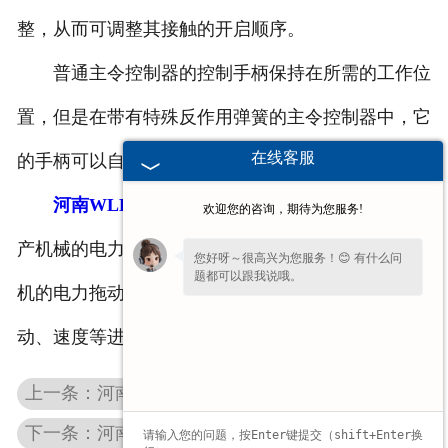
整，从而可调整其接触的开启顺序。
普通主令控制器的控制手柄保持在所需的工作位
置，但是在带有特殊反作用弹簧的主令控制器中，它
在线客服
的手柄可以自动回到零位。
河南WLK型主令控制器
主要用于轧钢和其它生
欢迎您的咨询，期待为您服务!
产机械的电力拖动自动控制系统中，以及在大型起重
您好呀～很高兴为您服务！😊 有什么问
题都可以跟我说哦。
机的电力拖动自动控制系统中，对电机的启动、制
动、速度等进行远程控制。
上一条：河南变频制动电阻柜
下一条：河南主令控制器