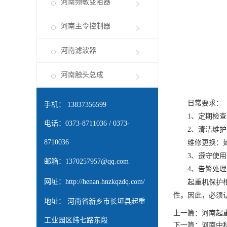
河南频敏变阻器
河南主令控制器
河南滤波器
河南触头总成
日常要求：
手机： 13837356599
1、定期检查：
电话：0373-8711036 / 0373-
2、清洁维护：
8710036
维修更换：如发
3、遵守使用规
邮箱：
1370257957@qq.com
4、告警处理：
网址：
http://henan.hnzkqzdq.com/
起重机保护柜的
性。因此，必须
地址： 河南省新乡市长垣县起重
上一篇：
河南起
工业园区纬七路东段
下一篇：
河南中