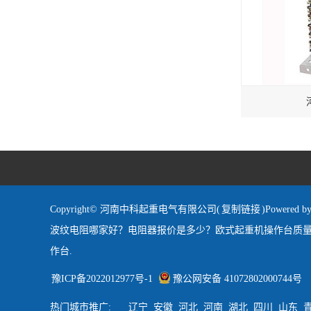
Copyright© 河南中科起重电气有限公司(
复制链接
)Powered b
波纹电阻哪家好？电阻器报价是多少？欧式起重机操作台质量
作台.
豫ICP备2022012977号-1
豫公网安备 41072802000744号
热门城市推广:
辽宁
安徽
河北
河南
湖北
四川
山东