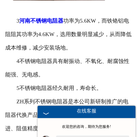
3
河南不锈钢电阻器
功率为
5.6KW
，而铁铬铝电
阻阻其功率为
4.6KW
，选用数量明显减少，从而降低
成本维修，减少安装场地。
4
不锈钢电阻器具有耐振动、不氧化、耐腐蚀性
能强、无电感。
5
不锈钢电阻器经久耐用，寿命长。
ZH
系列不锈钢电阻器是本公司新研制推广的电
在线客服
阻器代换产品，具有容量大耐腐蚀、无感应、工艺先
欢迎您的咨询，期待为您服务!
进、阻值精度高、生产周短等优点。我们公司还有更