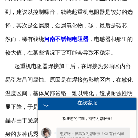
到，建议以控制噪音，线绕起重机电阻器是较好的选
择，其次是金属膜，金属氧化物，碳，最后是碳芯。
然而，稀有线绕
河南不锈钢电阻器
，电感器和那里的
较大值，在某些情况下它可能会导致不稳定。
起重机电阻器焊接加工后，在焊接热影响区内容
易引发晶间腐蚀。原因是在焊接热影响区内，在敏化
温度区间，基体局部贫铬，难以钝化，造成耐蚀性明
在线客服
显下降，于是在相应的腐蚀环境中优先被腐蚀，钢的
欢迎您的咨询，期待为您服务!
晶界由于受腐蚀变宽。每一种产品的生产都具有其自
身的多种优秀特点，对于在近几年内获得广泛应用的
您好呀～很高兴为您服务！😊 有什么问