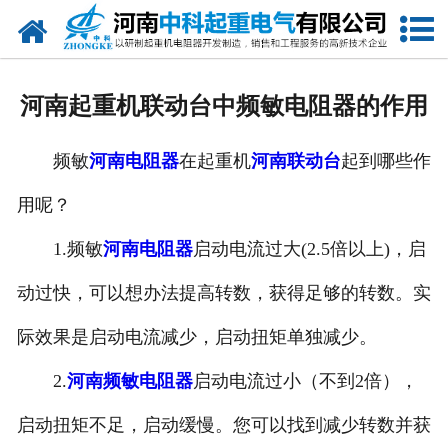
网站首页
走进我们
河南起重机联动台中频敏电阻器的作用
新闻中心
频敏
河南电阻器
在起重机
河南联动台
起到哪些作
产品中心
用呢？
资质荣誉
1.频敏
河南电阻器
启动电流过大(2.5倍以上)，启
公司风采
动过快，可以想办法提高转数，获得足够的转数。实
联系我们
际效果是启动电流减少，启动扭矩单独减少。
2.
河南频敏电阻器
启动电流过小（不到2倍），
启动扭矩不足，启动缓慢。您可以找到减少转数并获